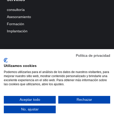
consultoría
Asesoramiento
Formación
Implantación
Transforming your customer experience
Política de privacidad
Utilizamos cookies
Podemos utilizarlas para el análisis de los datos de nuestros visitantes, para
mejorar nuestro sitio web, mostrar contenido personalizado y brindarle una
excelente experiencia en el sitio web. Para obtener más información sobre
Sus datos seguros
Política de protección de datos
las cookies que utilizamos, abre los ajustes.
Política de cookies
Aceptar todo
Rechazar
© 2026 CX Plus Consultoría S.L.
No, ajustar
Powered by Horinteg